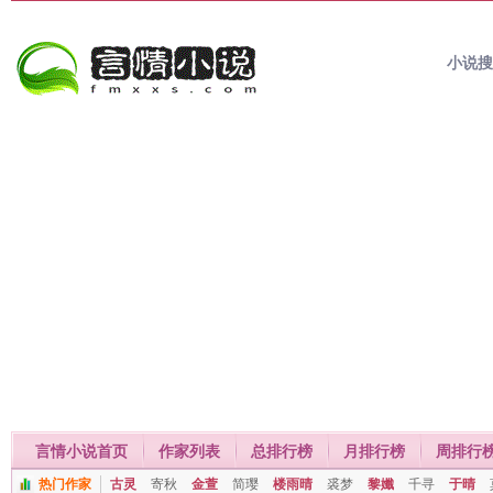
小说
言情小说首页
作家列表
总排行榜
月排行榜
周排行
热门作家
古灵
寄秋
金萱
简璎
楼雨晴
裘梦
黎孅
千寻
于晴