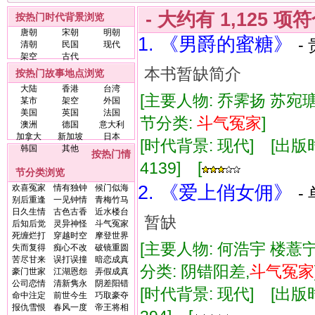
- 大约有
1,125
项符
按热门时代背景浏览
唐朝
宋朝
明朝
1. 《男爵的蜜糖》
-
清朝
民国
现代
架空
古代
本书暂缺简介
按热门故事地点浏览
大陆
香港
台湾
[主要人物: 乔霁扬 苏宛瑭
某市
架空
外国
美国
英国
法国
节分类:
斗气
冤家
]
澳洲
德国
意大利
加拿大
新加坡
日本
[时代背景: 现代] [出版时间:
韩国
其他
按热门情
4139] [
节分类浏览
2. 《爱上俏女佣》
欢喜冤家
情有独钟
候门似海
-
别后重逢
一见钟情
青梅竹马
日久生情
古色古香
近水楼台
暂缺
后知后觉
灵异神怪
斗气冤家
死缠烂打
穿越时空
摩登世界
[主要人物: 何浩宇 楼薏宁
失而复得
痴心不改
破镜重圆
苦尽甘来
误打误撞
暗恋成真
分类: 阴错阳差,
斗气
冤家
豪门世家
江湖恩怨
弄假成真
公司恋情
清新隽永
阴差阳错
[时代背景: 现代] [出版时间:
命中注定
前世今生
巧取豪夺
报仇雪恨
春风一度
帝王将相