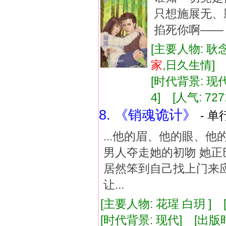
只想施展无、
掐死你啊——
[主要人物: 耿
家
,日久生情
[时代背景: 现代]
4] [人气: 727
8. 《销魂诡计》
- 单
...他的眉、他的眼、他
男人夺走她的初吻 她正
居然笨到自己找上门来
让...
[主要人物: 花瑆 白玥 ]
[时代背景: 现代] [出版时间: