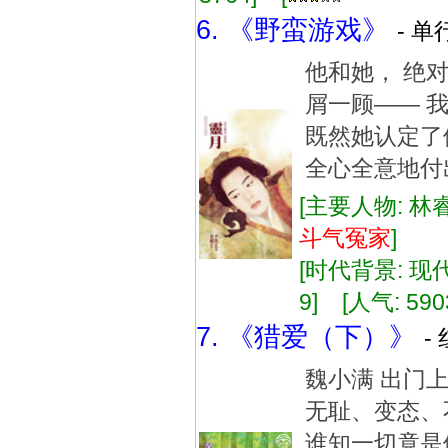
6. 《野蛮游戏》
- 单
他和她， 绝
屑一顾—— 
既然她认定了
全心全意地付
[主要人物: 林
斗气
冤家
]
[时代背景: 现代]
9] [人气: 590
7. 《猎爱（下）》
-
魏小满 出门
无耻、变态、
谁知一切竟是