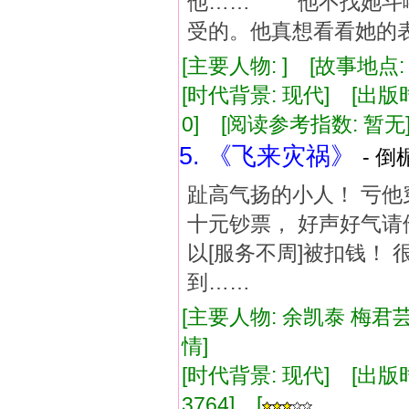
他…… 他不找她斗嘴
受的。他真想看看她的
[主要人物: ] [故事地点
[时代背景: 现代] [出版时间:
0] [阅读参考指数: 暂无
5. 《飞来灾祸》
- 倒
趾高气扬的小人！ 亏
十元钞票， 好声好气
以[服务不周]被扣钱！
到……
[主要人物: 余凯泰 梅君芸
情]
[时代背景: 现代] [出版时间:
3764] [