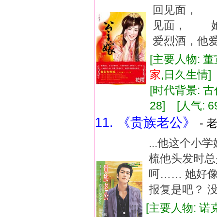
回见面， 
见面， 她
爱烈酒，他爱
[主要人物: 董
家
,日久生情
[时代背景: 古代
28] [人气: 6
11. 《贵族老公》
- 
...他这个
梳他头发时总
呵…… 她好
报复是吧？ 没
[主要人物: 诺