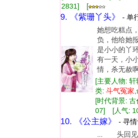
2831] [
9. 《紫珊丫头》
- 单
她想吃糕点，
负，他给她报
是小小的丫环
有一天，小
情，杀无赦
[主要人物: 轩
类:
斗气
冤家
[时代背景: 古代
07] [人气: 1
10. 《公主嫁》
- 寻情
... 头