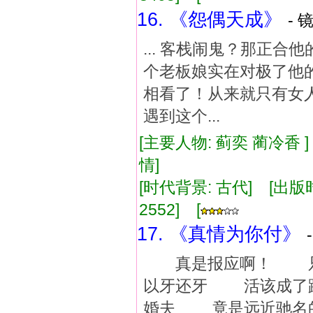
16. 《怨偶天成》
- 
... 客栈闹鬼？那正
个老板娘实在对极了他
相看了！从来就只有女
遇到这个...
[主要人物: 蓟奕 蔺冷香 
情]
[时代背景: 古代] [出版时间:
2552] [
17. 《真情为你付》
真是报应啊！ 只怪
以牙还牙 活该成了
婚夫 竟是远近驰名