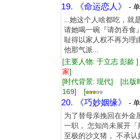
19. 《命运恋人》
- 
...她这个人啥都吃，
请她喝一碗『请勿吞食
耻得以家人权不再为理
他那气派...
[主要人物: 于立志 彭龄 
家
]
[时代背景: 现代] [出版时间:
169] [
20. 《巧妙姻缘》
- 
为了替母亲挽回在外金
一职， 怎知尚未展开「
至极的沙文猪， 不承认