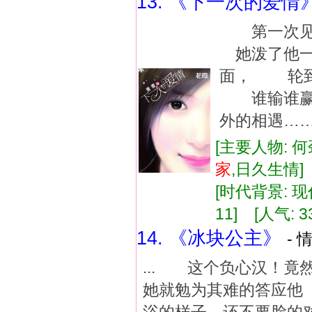
13. 《下一次的爱情
第一次见
她泼了他一
面， 轮
谁输谁赢都
外的相遇…
[主要人物: 何
家
,日久生情
[时代背景: 现代
11] [人气: 3
14. 《冰块公主》
- 
... 这个负心汉！
她就勉为其难的答应