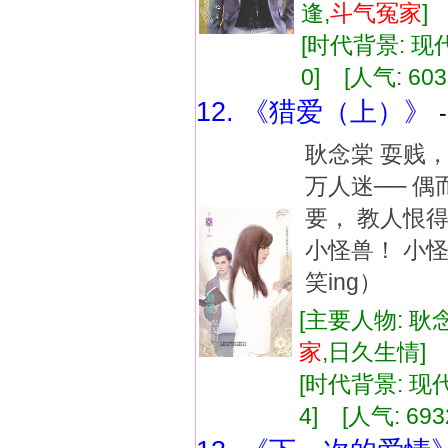
逢,
斗气
冤家
[时代背景: 现代]
0] [人气: 603
12. 《猎爱（上）》
耿念棠 耍贱
万人迷── 
要， 教人恨
小怪兽！ 小
笑ing）
[主要人物: 耿
家
,日久生情
[时代背景: 现代]
4] [人气: 693