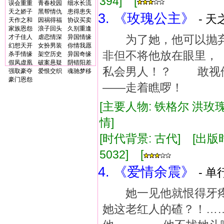
394] [
误会重重
青春校园
细水长流
天之娇子
黑帮情仇
患得患失
3. 《玫瑰公主》
- 天
天作之和
因祸得福
协议买卖
家族恩怨
浪子回头
久别重逢
为了她，他可以抛弃
才子佳人
虐恋情深
异国情缘
幻想天开
女扮男装
你情我愿
非但不将他放在眼里
杀手情缘
架空历史
异国奇缘
假凤虚凰
破案悬疑
阴错阳差
私会男人！？ 敢视
强取豪夺
爱恨交织
魂驰梦移
豪门恩怨
——走着瞧啰！
[主要人物: 铁格尔 洪玫瑰
情]
[时代背景: 古代] [出版时间:
5032] [
4. 《爱情余震》
- 单
她一见他就恨得牙疼,
她这老红人的碴？！…