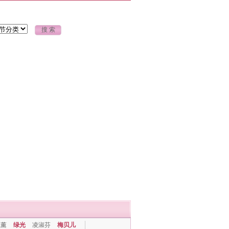
上薰
绿光
凌淑芬
梅贝儿