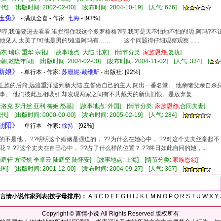
] [出版时间: 2002-02-00] [发布时间: 2004-10-19] [人气: 676] [
阴玉兔》
- 满汉全喜 - 作家:
七海
- [93%]
地?哼,我偏要进去看看,谁拦得住我这个多罗格格?哼,我可是天不怕地不怕的!呃,阿玛?
他见人,太美了!可他是男的!难道阿玛有…… 这个问题得仔细观察观察，...
缁衣 瑞琼 重华 宗礼] [故事地点: 大陆,北京] [情节分类:
家族
恩怨
,复仇]
朝,乾隆年间] [出版时间: 2004-02-00] [发布时间: 2004-11-02] [人气: 334] [
船新娘》
- 单行本 - 作家:
苏珊妮·戴维斯
- 出版社:
[92%]
海岛王族的后裔,远渡重洋逃到新大陆,立誓做自己的主人,闯出一番名堂。 他亲睹父亲自杀
事。 他们彼此互相吸引,却发现两家之间有不共戴天的新仇旧恨。是放弃复...
麦洛克 罗丹丝 亚利 梅姬 怒基] [故事地点: 外国] [情节分类:
家族
恩怨
,合同夫妻]
] [出版时间: 0000-00-00] [发布时间: 2005-02-19] [人气: 284] [
见朝阳》
- 单行本 - 作家:
徐持
- [92%]
明明爱的不是他， ??明明这个婚姻是强迫的， ??为什么在她心中， ??对这个丈夫丝毫起
花？ ??这个丈夫在自己心中， ??占了什么样的位置？ ??终日如此自问的她，...
陆庭轩 方滢然 季卓云 陆庭坚 陆怀安] [故事地点: 上海] [情节分类:
家族
恩怨
]
] [出版时间: 2001-12-00] [发布时间: 2004-09-27] [人气: 367] [
言情小说作家列表(按字母排序)：
A
B
C
D
E
F
G
H
I
J
K
L
M
N
O
P
Q
R
S
T
U
W
X
Y
Copyright ©
言情小说
All Rights Reserved 版权所有