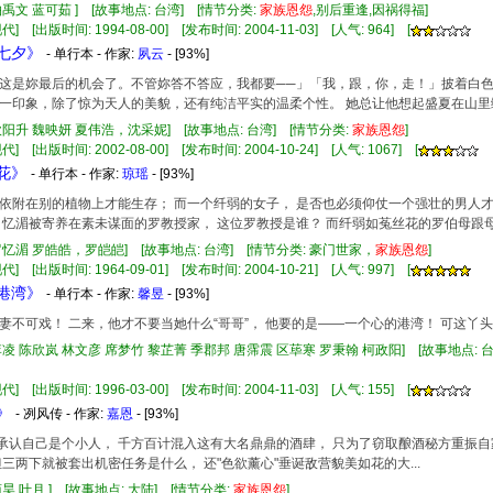
柏禹文 蓝可茹 ] [故事地点: 台湾] [情节分类:
家族
恩怨
,别后重逢,因祸得福]
] [出版时间: 1994-08-00] [发布时间: 2004-11-03] [人气: 964] [
险七夕》
- 单行本 - 作家:
夙云
- [93%]
这是妳最后的机会了。不管妳答不答应，我都要──」「我，跟，你，走！」披着白色
一印象，除了惊为天人的美貌，还有纯洁平实的温柔个性。 她总让他想起盛夏在山里
欧阳升 魏映妍 夏伟浩，沈采妮] [故事地点: 台湾] [情节分类:
家族
恩怨
]
] [出版时间: 2002-08-00] [发布时间: 2004-10-24] [人气: 1067] [
丝花》
- 单行本 - 作家:
琼瑶
- [93%]
依附在别的植物上才能生存； 而一个纤弱的女子， 是否也必须仰仗一个强壮的男人才
 忆湄被寄养在素未谋面的罗教授家， 这位罗教授是谁？ 而纤弱如菟丝花的罗伯母跟母亲又
罗忆湄 罗皓皓，罗皑皑] [故事地点: 台湾] [情节分类: 豪门世家，
家族
恩怨
]
] [出版时间: 1964-09-01] [发布时间: 2004-10-21] [人气: 997] [
的港湾》
- 单行本 - 作家:
馨昱
- [93%]
妻不可戏！ 二来，他才不要当她什么“哥哥”， 他要的是——一个心的港湾！ 可这丫
李凌 陈欣岚 林文彦 席梦竹 黎芷菁 季郡邦 唐霈震 区荜寒 罗秉翰 柯政阳] [故事地点: 台
] [出版时间: 1996-03-00] [发布时间: 2004-11-03] [人气: 155] [
》
- 冽风传 - 作家:
嘉恩
- [93%]
，她承认自己是个小人， 千方百计混入这有大名鼎鼎的酒肆， 只为了窃取酿酒秘方重振
但三两下就被套出机密任务是什么， 还"色欲薰心"垂诞敌营貌美如花的大...
商昊 叶月 ] [故事地点: 大陆] [情节分类:
家族
恩怨
]