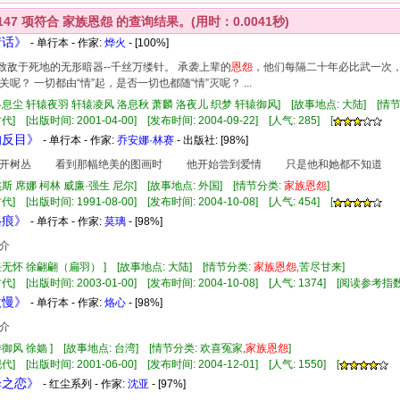
147
项符合
家族恩怨
的查询结果。(用时：0.0041秒)
情话》
- 单行本 - 作家:
烨火
- [100%]
拥有致敌于死地的无形暗器--千丝万缕针。 承袭上辈的
恩怨
，他们每隔二十年必比武一次，
呢？ 一切都由“情”起，是否一切也都随“情”灭呢？ ...
洛息尘 轩辕夜羽 轩辕凌风 洛息秋 萧麟 洛夜儿 织梦 轩辕御风] [故事地点: 大陆] [情节
] [出版时间: 2001-04-00] [发布时间: 2004-09-22] [人气: 285] [
的反目》
- 单行本 - 作家:
乔安娜·林赛
- 出版社:
[98%]
树丛 看到那幅绝美的图画时 他开始尝到爱情 只是他和她都不知道 部
杰斯 席娜 柯林 威廉·强生 尼尔] [故事地点: 外国] [情节分类:
家族
恩怨
]
] [出版时间: 1991-08-00] [发布时间: 2004-10-08] [人气: 454] [
烙痕》
- 单行本 - 作家:
莫璃
- [98%]
介
任无怀 徐翩翩（扁羽） ] [故事地点: 大陆] [情节分类:
家族
恩怨
,苦尽甘来]
代] [出版时间: 2003-01-00] [发布时间: 2004-10-08] [人气: 1374] [阅读参考指数
傲慢》
- 单行本 - 作家:
烙心
- [98%]
介
娄御风 徐嫱 ] [故事地点: 台湾] [情节分类: 欢喜冤家,
家族
恩怨
]
] [出版时间: 2001-06-00] [发布时间: 2004-12-01] [人气: 1550] [
泽之恋》
- 红尘系列 - 作家:
沈亚
- [97%]