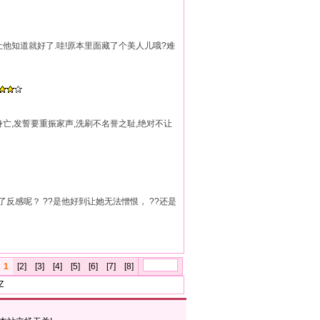
不让他知道就好了.哇!原本里面藏了个美人儿哦?难
身亡,发誓要重振家声,洗刷不名誉之耻,绝对不让
不了反感呢？ ??是他好到让她无法憎恨， ??还是
1
[2]
[3]
[4]
[5]
[6]
[7]
[8]
Z