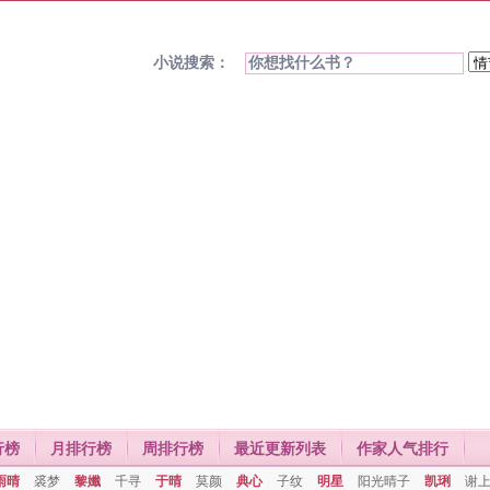
小说搜索：
行榜
月排行榜
周排行榜
最近更新列表
作家人气排行
雨晴
裘梦
黎孅
千寻
于晴
莫颜
典心
子纹
明星
阳光晴子
凯琍
谢