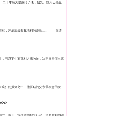
二十年后为恨嫁给了他，报复、毁灭让他生
煎熬，淬炼出最黏腻浓稠的爱欲…… 在还
生，强忍下生离死别之痛的她，决定挺身而出真
在疯狂的报复之中，他要玷污父亲最在意的女
地方，展开一场缜密的报复行动，然而胜利的滋