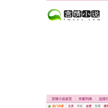
言情小说首页
作家列表
总排
热门作家
古灵
寄秋
金萱
简璎
楼