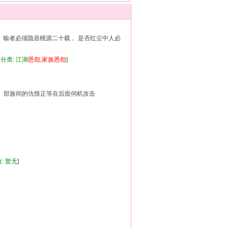
 输者必须隐居桃源二十载， 是否红尘中人必
分类: 江湖
恩怨
,
家族
恩怨
]
族间的仇恨正等在后面伺机攻击
: 暂无]