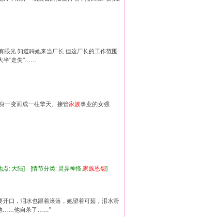
有眼光 知道聘她来当厂长 但这厂长的工作范围
半"走失"……
身一变而成一柱擎天、接管
家族
事业的女强
]
点: 大陆] [情节分类: 灵异神怪,
家族
恩怨
]
刚要开口，泪水也跟着滚落，她望着可茹，泪水滑
他……他自杀了……”