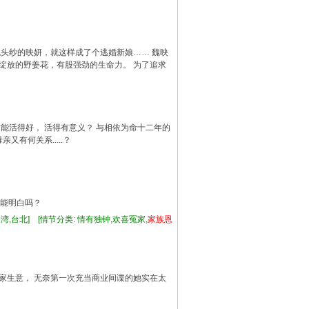
头纱的映妍，就这样成了个逃婚新娘…… 魏映
绽放的野姜花，有股强劲的生命力。 为了追求
能活得好， 活得有意义？ 与相依为命十二年的
有何关系.....？
头能明白吗？
湾,台北] [情节分类: 情有独钟,欢喜冤家,
家族
恩
自家生意， 无奈第一次充当商业间谍的她实在太