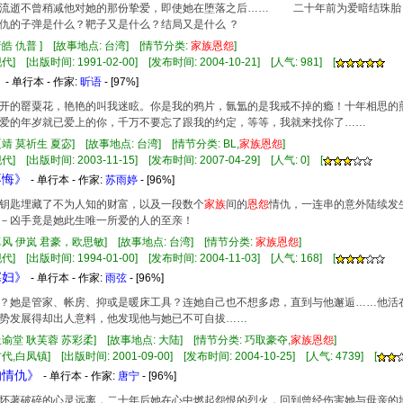
逝不曾稍减他对她的那份挚爱，即使她在堕落之后…… 二十年前为爱暗结珠胎，
仇的子弹是什么？靶子又是什么？结局又是什么 ？
唐皓 仇普 ] [故事地点: 台湾] [情节分类:
家族
恩怨
]
] [出版时间: 1991-02-00] [发布时间: 2004-10-21] [人气: 981] [
》
- 单行本 - 作家:
昕语
- [97%]
的罂粟花，艳艳的叫我迷眩。你是我的鸦片，氤氲的是我戒不掉的瘾！十年相思的
爱的年岁就已爱上的你，千万不要忘了跟我的约定，等等，我就来找你了……
夏靖 莫祈生 夏宓] [故事地点: 台湾] [情节分类: BL,
家族
恩怨
]
] [出版时间: 2003-11-15] [发布时间: 2007-04-29] [人气: 0] [
不悔》
- 单行本 - 作家:
苏雨婷
- [96%]
匙埋藏了不为人知的财富，以及一段数个
家族
间的
恩怨
情仇，一连串的意外陆续发
－凶手竟是她此生唯一所爱的人的至亲！
卓风 伊岚 君豪，欧思敏] [故事地点: 台湾] [情节分类:
家族
恩怨
]
] [出版时间: 1994-01-00] [发布时间: 2004-11-03] [人气: 168] [
寡妇》
- 单行本 - 作家:
雨弦
- [96%]
？她是管家、帐房、抑或是暖床工具？连她自己也不想多虑，直到与他邂逅……他活
势发展得却出人意料，他发现他与她已不可自拔……
丘谕堂 耿芙蓉 苏彩柔] [故事地点: 大陆] [情节分类: 巧取豪夺,
家族
恩怨
]
代,白凤镇] [出版时间: 2001-09-00] [发布时间: 2004-10-25] [人气: 4739] [
的情仇》
- 单行本 - 作家:
唐宁
- [96%]
怀著破碎的心灵远离，二十年后她在心中燃起怨恨的烈火，回到曾经伤害她与母亲的