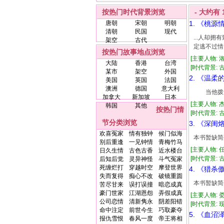
按热门时代背景浏览
- 大约有
唐朝
宋朝
明朝
1. 《桃源
清朝
民国
现代
...人却
架空
古代
定逃不过情关
按热门故事地点浏览
[主要人物: 
大陆
香港
台湾
[时代背景: 古代
某市
架空
外国
2. 《温柔
美国
英国
法国
澳洲
德国
意大利
当他拨开
加拿大
新加坡
日本
[主要人物: 
韩国
其他
按热门情
[时代背景: 古代
节分类浏览
3. 《深闺
欢喜冤家
情有独钟
候门似海
本书暂缺简
别后重逢
一见钟情
青梅竹马
[主要人物: 
日久生情
古色古香
近水楼台
[时代背景: 古
后知后觉
灵异神怪
斗气冤家
死缠烂打
穿越时空
摩登世界
4. 《猎杀
失而复得
痴心不改
破镜重圆
本书暂缺简
苦尽甘来
误打误撞
暗恋成真
豪门世家
江湖恩怨
弄假成真
[主要人物: 
公司恋情
清新隽永
阴差阳错
[时代背景: 现代
命中注定
前世今生
巧取豪夺
5. 《血沼
报仇雪恨
春风一度
帝王将相