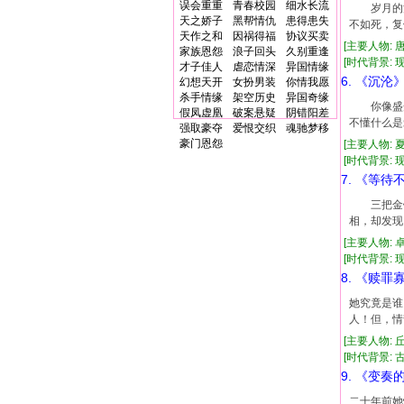
误会重重
青春校园
细水长流
岁月的流
天之娇子
黑帮情仇
患得患失
不如死，复
天作之和
因祸得福
协议买卖
[主要人物: 
家族恩怨
浪子回头
久别重逢
[时代背景: 现代
才子佳人
虐恋情深
异国情缘
6. 《沉沦
幻想天开
女扮男装
你情我愿
杀手情缘
架空历史
异国奇缘
你像盛开
假凤虚凰
破案悬疑
阴错阳差
不懂什么是
强取豪夺
爱恨交织
魂驰梦移
豪门恩怨
[主要人物: 
[时代背景: 现代
7. 《等待
三把金钥
相，却发现
[主要人物: 
[时代背景: 现代
8. 《赎罪
她究竟是谁
人！但，情
[主要人物: 
[时代背景: 古
9. 《变奏
二十年前她