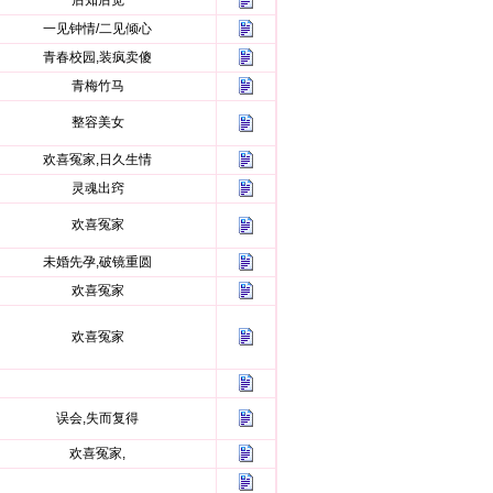
后知后觉
一见钟情/二见倾心
青春校园,装疯卖傻
青梅竹马
整容美女
欢喜冤家,日久生情
灵魂出窍
欢喜冤家
未婚先孕,破镜重圆
欢喜冤家
欢喜冤家
误会,失而复得
欢喜冤家,