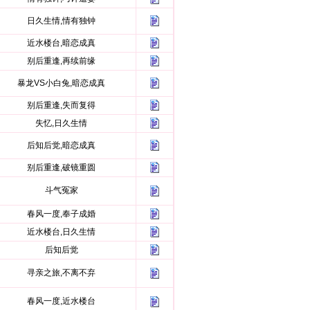
日久生情,情有独钟
近水楼台,暗恋成真
别后重逢,再续前缘
暴龙VS小白兔,暗恋成真
别后重逢,失而复得
失忆,日久生情
后知后觉,暗恋成真
别后重逢,破镜重圆
斗气冤家
春风一度,奉子成婚
近水楼台,日久生情
后知后觉
寻亲之旅,不离不弃
春风一度,近水楼台