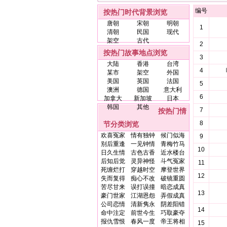
编号
按热门时代背景浏览
唐朝
宋朝
明朝
1
清朝
民国
现代
架空
古代
2
按热门故事地点浏览
3
大陆
香港
台湾
4
某市
架空
外国
美国
英国
法国
5
澳洲
德国
意大利
6
加拿大
新加坡
日本
韩国
其他
7
按热门情
8
节分类浏览
欢喜冤家
情有独钟
候门似海
9
别后重逢
一见钟情
青梅竹马
10
日久生情
古色古香
近水楼台
后知后觉
灵异神怪
斗气冤家
11
死缠烂打
穿越时空
摩登世界
12
失而复得
痴心不改
破镜重圆
苦尽甘来
误打误撞
暗恋成真
13
豪门世家
江湖恩怨
弄假成真
公司恋情
清新隽永
阴差阳错
14
命中注定
前世今生
巧取豪夺
报仇雪恨
春风一度
帝王将相
15