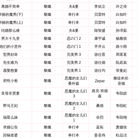
离婚不简单
黎孅
夫&妻
李佑立
许之伶
华丽的魔男(下)
黎孅
单行本
贝雷特
白知叶
华丽的魔男(上)
黎孅
单行本
贝雷特
白知叶
结婚那么难
黎孅
夫&妻
陆智盛
孙淳茹
男大十九变
黎孅
恋の门 2
康宇诚
杨雅筑
他们的小意外
黎孅
恋の门 1
齐开云
路小雨
型男好坏
黎孅
完美男 3
游仕晋
周茗茗
先生难为
黎孅
完美男 2
游仕德
阮若岚
愿娶憨妻
黎孅
完美男 1
游仕均
管曼妃
恶魔的女儿们
雅缇米丝·
邪性小爸
黎孅
Zepar
番外篇
亚顿
路克·班德
恶魔的女儿们
良母非贤妻
黎孅
韦劭妏
3
森
恶魔的女儿们
野马王妃
黎孅
桑德
韦劭虹
2
恶魔的女儿们
福星么妹
黎孅
谷烈
韦劭翎
1
求婚公告
黎孅
单行本
蓝拓
萧媺玫
回锅老婆
黎孅
单行本
姜圣伟
杜品洁