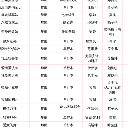
空姐押宝乐
黎孅
嫁给有钱人
段誉衡
郑霓霓
羞涩情趣俏宝贝
黎孅
单行本
江岷川
蓝萌萌
爆走机车妹
黎孅
七年级生
李勋
夏实
八股管家公
黎孅
妙管家
邱致铎
杨芊芊
柴艳榕（书
变身恐龙妹
黎孅
雕塑美眉
梁磬
榕）
绝对意外
黎孅
单行本
展立风
岑澪
邱比特的诡计
黎孅
单行本
范帝斯
罗宁儿
尤里安诺·
轧上粗鲁婆
黎孅
单行本
苏惜纬
内斯塔
爱情重洗牌
黎孅
单行本
伊邦彦
颜缤纷
独爱男人香
黎孅
单行本
荒木光
左似雨
孟于飞
蜜糖小克星
黎孅
单行本
项旭
(Athena 雅
典娜)
项阳情初开
黎孅
单行本
项阳
袁洁
蔚风国际保全
枫情万种
黎孅
何靖炽
赵子枫
甜蜜战争
黎孅
单行本
迪恩·凯利
项葵
爱意飞舞
黎孅
单行本
冯斯律
叶絮婕