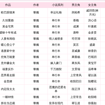
作品
作者
小说系列
男主角
女主角
戚玥奕(林
欧巴跟猫来
黎孅
幸运礼物
闵柏希
月光)
久别重婚
黎孅
单行本
慕槐
洪心语
黃金宅男
黎孅
单行本
成渊
叶素棋
暧昧十年有成
黎孅
单行本
唐晔
金多贤
人妻有闺怨
黎孅
情人秘密多
司空湖
狄晓岚
暖心贵公子
黎孅
单行本
莫言
盛菱
逃妻家中坐
黎孅
单行本
居威廉
林香韵
挖角万能妻
黎孅
单行本
蔺垂杨
巴珉玥
意外赚金夫
黎孅
嫁入豪门
蔺东风
黄玺芹
福妻反扑
黎孅
千万婚契
文景瑞
温希琳
恶男看走眼
黎孅
单行本
上官青风
翟以菡
金贵婿
黎孅
单行本
欧阳烈日
陆樱花
恶魔的恋爱名
内定段太太
黎孅
段正淳
陶嘉乐
单
一睡钟情
黎孅
单行本
上官常浩
欧阳晴
朕在当总裁
黎孅
皇亲在现代
蒋弘道
徐薇如