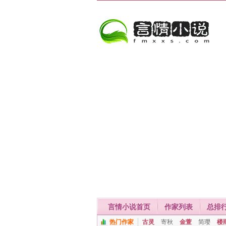
言情小说首页
作家列表
总排
热门作家
古灵
寄秋
金萱
简璎
楼