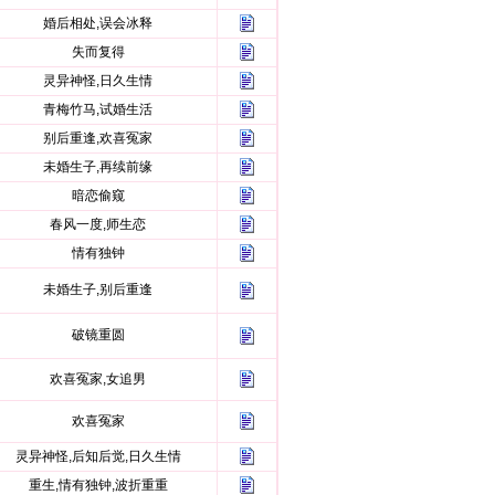
婚后相处,误会冰释
失而复得
灵异神怪,日久生情
青梅竹马,试婚生活
别后重逢,欢喜冤家
未婚生子,再续前缘
暗恋偷窥
春风一度,师生恋
情有独钟
未婚生子,别后重逢
破镜重圆
欢喜冤家,女追男
欢喜冤家
灵异神怪,后知后觉,日久生情
重生,情有独钟,波折重重