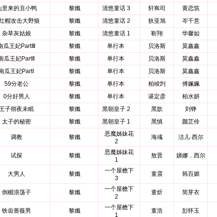
山里来的丑小鸭
黎孅
清悠童话 3
轩嶲司
黄恋筑
红帽攻击大野狼
黎孅
清悠童话 2
狄亚旭
岑千意
杂草灰姑娘
黎孅
清悠童话 1
靳翔
华馨如
南瓜王妃PartⅢ
黎孅
单行本
贝洛斯
莫鑫鑫
南瓜王妃PartⅡ
黎孅
单行本
贝洛斯
莫鑫鑫
南瓜王妃PartⅠ
黎孅
单行本
贝洛斯
莫鑫鑫
59分老公
黎孅
单行本
柏竣剀
傅姵姵
0分好男人
黎孅
单行本
谌定彦
柏水妍
王子彻夜未眠
黎孅
黑朝皇子 2
黑歆
刘铮
太子的秘密
黎孅
黑朝皇子 1
黑慎
颜芷伶
恶魔姊妹花
调教
黎孅
海彧
洁儿·西尔
2
恶魔姊妹花
试探
黎孅
敖晋
娣娜．西尔
1
一个屋檐下
大男人
黎孅
童震
韩百媚
3
一个屋檐下
倒楣浪荡子
黎孅
童炘
简芽衣
2
一个屋檐下
铁齿蔷薇男
黎孅
童浩
彭怀玉
1