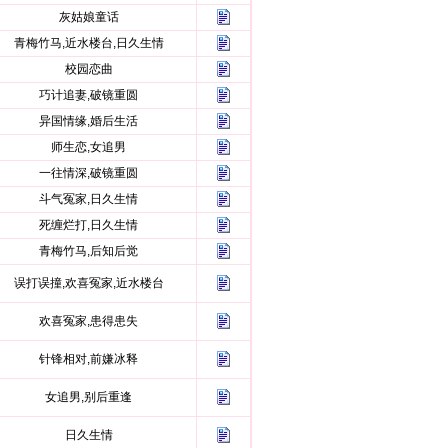
灰姑娘童话
青梅竹马,近水楼台,日久生情
校园恋曲
巧计追妻,破镜重圆
异国情缘,婚后生活
师生恋,女追男
一往情深,破镜重圆
斗气冤家,日久生情
死缠烂打,日久生情
青梅竹马,后知后觉
误打误撞,欢喜冤家,近水楼台
欢喜冤家,患得患失
针锋相对,前嫌冰释
女追男,别后重逢
日久生情