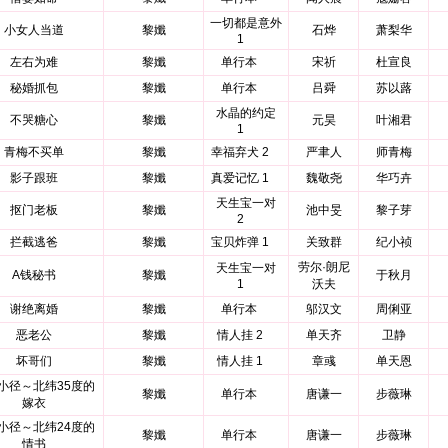
一切都是意外
小女人当道
黎孅
石烨
萧梨华
1
左右为难
黎孅
单行本
宋祈
杜宣良
秘婚抓包
黎孅
单行本
吕舜
苏以蕗
水晶的约定
不哭糖心
黎孅
元昊
叶湘君
1
青梅不买单
黎孅
幸福弃犬 2
严聿人
师青梅
影子跟班
黎孅
真爱记忆 1
魏敬尧
华巧卉
天生宝一对
抠门老板
黎孅
池中旻
黎子芽
2
拦截逃爸
黎孅
宝贝炸弹 1
关致群
纪小祯
劳尔·朗尼
天生宝一对
A钱秘书
黎孅
于秋月
1
沃夫
谢绝离婚
黎孅
单行本
邬汉文
周俐亚
恶老公
黎孅
情人挂 2
单天齐
卫静
坏哥们
黎孅
情人挂 1
章彧
单天恩
小径～北纬35度的
黎孅
单行本
唐谦一
步薇琳
嫁衣
小径～北纬24度的
黎孅
单行本
唐谦一
步薇琳
情书