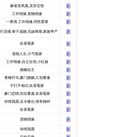
麻雀变凤凰,灵异玄怪
工作情缘,宠物情缘
一夜情,工作情缘,同性爱慕
打误撞,奉子成婚,兄妹阋墙,家族争产
欢喜冤家
谍报人生,斗气冤家
工作情缘,自立自强,小红娘
婚姻自主
青梅竹马,豪门婚姻,久别重逢
不打不相识,欢喜冤家
豪门恋情,别后重逢,欢喜冤家
你情我愿,近水楼台,情有独钟
欢喜冤家
宠物情缘
你情我愿