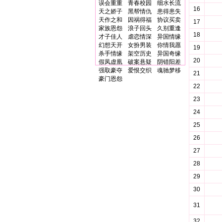
误会重重
青春校园
细水长流
16
天之娇子
黑帮情仇
患得患失
天作之和
因祸得福
协议买卖
17
家族恩怨
浪子回头
久别重逢
18
才子佳人
虐恋情深
异国情缘
幻想天开
女扮男装
你情我愿
19
杀手情缘
架空历史
异国奇缘
20
假凤虚凰
破案悬疑
阴错阳差
强取豪夺
爱恨交织
魂驰梦移
21
豪门恩怨
22
23
24
25
26
27
28
29
30
31
32