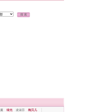
上薰
绿光
凌淑芬
梅贝儿