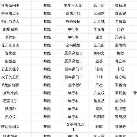
换夫做闲妻
黎孅
重生当人妻
欧士伊
柴秋璃
香草甜点王
黎孅
食来运转
蓝邵杰
舒家妮
爸比当选人
黎孅
爸爸接招
元青城
李倩茹
刺猬秘书
黎孅
单行本
李嘉睿
蒲铮
老师好
黎孅
单行本
康奕
冯月伶
花开富贵夫
黎孅
金乌藏娇
蓝天蔚
裴雨晴
资优生
黎孅
恶男高校 2
蒋御文
梅纱
留级生
黎孅
恶男高校 1
殷岳
蒋立亭
公主的秘辛
黎孅
百年豪门 2
诺顿
卞珏
太子的丑闻
黎孅
百年豪门 1
卞珒
曾心唯
8元的前妻
黎孅
一起幸福8
严恕
宋雅钧
犀利小妈
黎孅
单行本
方立权
葛莉丝
青
恋爱生手
黎孅
单行本
施昱丞
梁心络
风流种
黎孅
单行本
裴夙
毛书薇
负心汉
黎孅
单行本
欧阳靖
宋苑樱
女巫的花园
转运倒楣女
黎孅
时麟
钟佩吟
1
惜妻如命
黎孅
单行本
闻人震
寇姗容