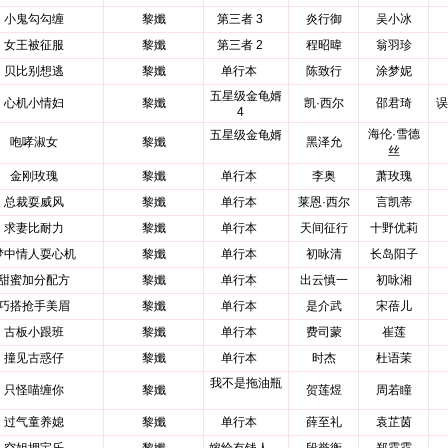
小鬼勾勾缠
黎孅
第三者 3
炎行御
吴小冰
女王被征服
黎孅
第三者 2
程昭暐
翁羽珍
贝比别想逃
黎孅
单行本
陈致行
涂梦妮
五星级金龟婿
心机小情妇
黎孅
凯·西尔
邵君琦
误
4
海伦·雪德
五星级金龟婿
咆哮淑女
黎孅
黑泽允
丝
金刚玫瑰
黎孅
单行本
李奥
萧玫瑰
总裁耍威风
黎孅
单行本
莱恩·西尔
言凯蒂
求妻比耐力
黎孅
单行本
天间征行
十野优莉
梦中情人耍心机
黎孅
单行本
初咏清
长岛阳子
甜蜜加分配方
黎孅
单行本
出云慎一
初咏湘
巧搭抢手美眉
黎孅
单行本
是介武
宋蓓儿
古板小跟班
黎孅
单行本
费司蒙
崔莲
撞见古惑仔
黎孅
单行本
时杰
杜语茉
我不是拖油瓶
只怪喵缠你
黎孅
贺莲煜
周若瞳
过气童养媳
黎孅
单行本
薛至礼
袁芷茵