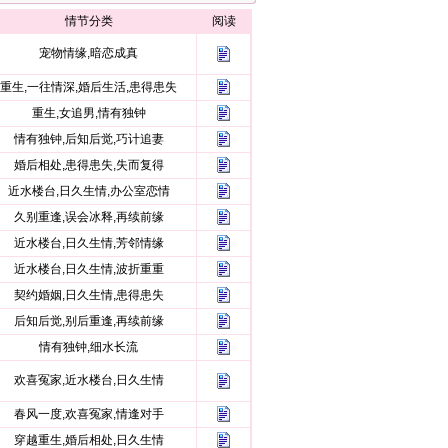
情节分类
阅读
宠物情缘,暗恋成真
重生,一往情深,婚后生活,患得患失
重生,女追男,情有独钟
情有独钟,后知后觉,巧计追妻
婚后相处,患得患失,失而复得
近水楼台,日久生情,办公室恋情
久别重逢,误会冰释,再续前缘
近水楼台,日久生情,芳邻情缘
近水楼台,日久生情,波折重重
契约婚姻,日久生情,患得患失
后知后觉,别后重逢,再续前缘
情有独钟,细水长流
欢喜冤家,近水楼台,日久生情
春风一度,欢喜冤家,情逢对手
穿越重生,婚后相处,日久生情