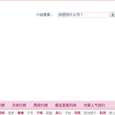
小说搜索：
行榜
月排行榜
周排行榜
最近更新列表
作家人气排行
雨晴
裘梦
黎孅
千寻
于晴
莫颜
典心
子纹
明星
阳光晴子
凯琍
谢