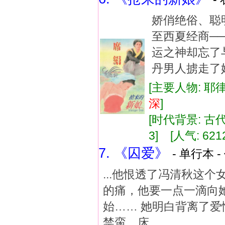
娇俏绝俗、聪
至西夏经商─
运之神却忘了
丹男人掳走了
[主要人物: 耶
深
]
[时代背景: 古代]
3] [人气: 621
7. 《囚爱》
- 单行本 -
...他恨透了冯清秋这
的痛，他要一点一滴向
始…… 她明白背离了
禁脔、床...