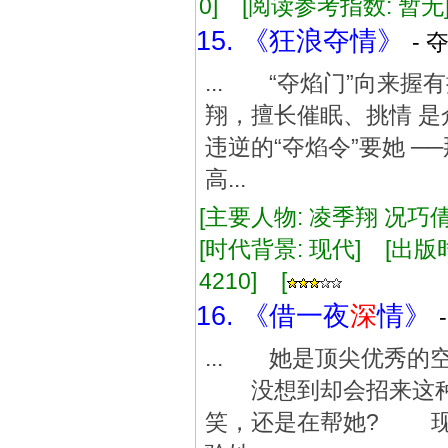
0] [阅读参考指数: 暂无
15. 《狂浪夺情》
- 
... “夺焰门”向来
翔，擅长催眠、挑情 是
违逆的“夺焰令”要她 
高...
[主要人物: 凌季翔 况巧倩
[时代背景: 现代] [出版时间:
4210] [
16. 《借一夜
深
情》
... 她是顶尖优秀
没想到却会招来这种
笑，还是在帮她? 