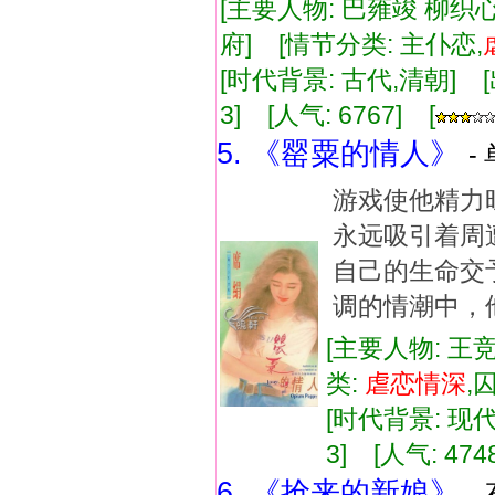
[主要人物: 巴雍竣 柳织心
府] [情节分类: 主仆恋,
[时代背景: 古代,清朝] [出版
3] [人气: 6767] [
5. 《罂粟的情人》
-
游戏使他精力
永远吸引着周
自己的生命交
调的情潮中，
[主要人物: 王
类:
虐
恋情
深
,
[时代背景: 现代]
3] [人气: 474
6. 《抢来的新娘》
-