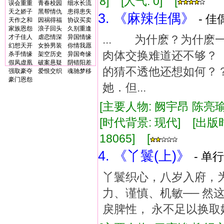
8] [人气: 0] [
误会重重
青春校园
细水长流
天之娇子
黑帮情仇
患得患失
3. 《麻辣佳偶》
- 佳
天作之和
因祸得福
协议买卖
家族恩怨
浪子回头
久别重逢
... 为什麽？为什
才子佳人
虐恋情深
异国情缘
幻想天开
女扮男装
你情我愿
肉体交换难道还不够
杀手情缘
架空历史
异国奇缘
假凤虚凰
破案悬疑
阴错阳差
的猜不透他还想如何？
强取豪夺
爱恨交织
魂驰梦移
豪门恩怨
她．但...
[主要人物: 阙宇昂 陈亮瑜
[时代背景: 现代] [出版时间:
18065] [
4. 《丫鬟(上)》
- 单行
丫鬟织心，八岁入府，
力、谨慎、机敏── 然
戾脾性， 永不足以换