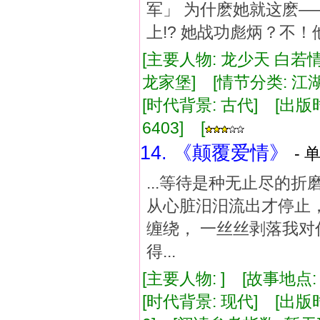
军」 为什麽她就这麽—
上!? 她战功彪炳？不！他
[主要人物: 龙少天 白若情
龙家堡] [情节分类: 江
[时代背景: 古代] [出版时间:
6403] [
14. 《颠覆爱情》
- 
...等待是种无止尽的
从心脏汨汨流出才停止，
缠绕， 一丝丝剥落我对
得...
[主要人物: ] [故事地点:
[时代背景: 现代] [出版时间: