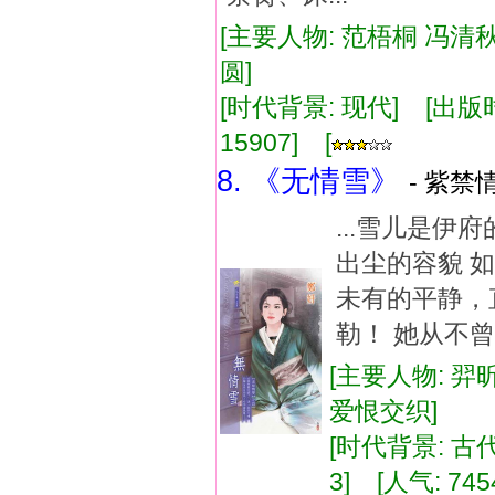
[主要人物: 范梧桐 冯清秋
圆]
[时代背景: 现代] [出版时间:
15907] [
8. 《无情雪》
- 紫禁情
...雪儿是
出尘的容貌 
未有的平静，
勒！ 她从不曾
[主要人物: 羿
爱恨交织]
[时代背景: 古代]
3] [人气: 745