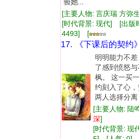
验她...
[主要人物: 言庆瑞 方弥生
[时代背景: 现代] [出版时间:
4493] [
17. 《下课后的契约
明明能力不差
了感到愤怒与
枫。 这一买
约刻入了心，
两人选择分离
[主要人物: 陆鸣
深
]
[时代背景: 现代]
5] [人气: 0] 