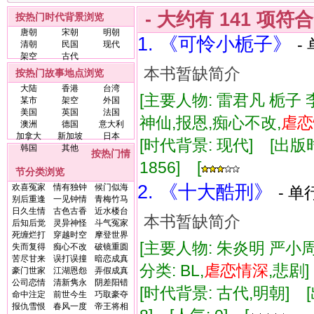
- 大约有
141
项符
按热门时代背景浏览
唐朝
宋朝
明朝
1. 《可怜小栀子》
-
清朝
民国
现代
架空
古代
本书暂缺简介
按热门故事地点浏览
大陆
香港
台湾
[主要人物: 雷君凡 栀子 
某市
架空
外国
美国
英国
法国
神仙,报恩,痴心不改,
虐
恋
澳洲
德国
意大利
加拿大
新加坡
日本
[时代背景: 现代] [出版时间:
韩国
其他
按热门情
1856] [
节分类浏览
2. 《十大酷刑》
欢喜冤家
情有独钟
候门似海
- 单
别后重逢
一见钟情
青梅竹马
日久生情
古色古香
近水楼台
本书暂缺简介
后知后觉
灵异神怪
斗气冤家
死缠烂打
穿越时空
摩登世界
[主要人物: 朱炎明 严小周
失而复得
痴心不改
破镜重圆
苦尽甘来
误打误撞
暗恋成真
分类: BL,
虐
恋情
深
,悲剧
豪门世家
江湖恩怨
弄假成真
公司恋情
清新隽永
阴差阳错
[时代背景: 古代,明朝] [出版
命中注定
前世今生
巧取豪夺
报仇雪恨
春风一度
帝王将相