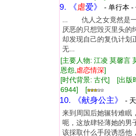
9. 《
虐
爱》
- 单行本 -
... 仇人之女竟然
厌恶的只想毁灭里头
却发现自己的复仇计划
无...
[主要人物: 江凌 莫馨言 
恩怨,
虐
恋情
深
]
[时代背景: 古代] [出版时间:
6944] [
10. 《献身公主》
- 
来到周国后她辗转难眠
呃，这放肆轻薄她的男
该採取什么手段诱惑他