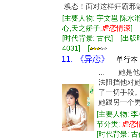
糗态！面对这样狂霸邪
[主要人物: 宇文邕 陈水滟
心,天之娇子,
虐
恋情
深
]
[时代背景: 古代] [出版时间:
4031] [
11. 《异恋》
- 单行本 
... 她
法阻挡他对
了一切手段
她跟另一个男
[主要人物: 李
节分类:
虐
恋
[时代背景: 古代