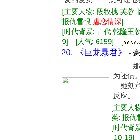
[主要人物: 段牧槐 芙蓉 
报仇雪恨,
虐
恋情
深
]
[时代背景: 古代,乾隆王朝] 
9] [人气: 6159] [
20. 《巨龙暴君》
- 
...
为还债
她刻意
反应。
[主要人物
类: 报仇
[时代背景:
-10-19]