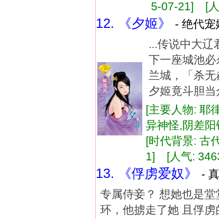
5-07-21] [人
12. 《夕姬》
- 绝代宠
...传说中
下一座城池必
兰城，「杀无
夕姬竟斗胆当众
[主要人物: 耶
异神怪,阴差阳
[时代背景: 古代]
1] [人气: 346
13. 《俘虏爱奴》
- 
专属侍妾？ 想她也是堂
环，他掳走了她 且俘虏