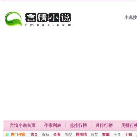
小说
言情小说首页
作家列表
总排行榜
月排行榜
周排行
热门作家
古灵
寄秋
金萱
简璎
楼雨晴
裘梦
黎孅
千寻
于晴