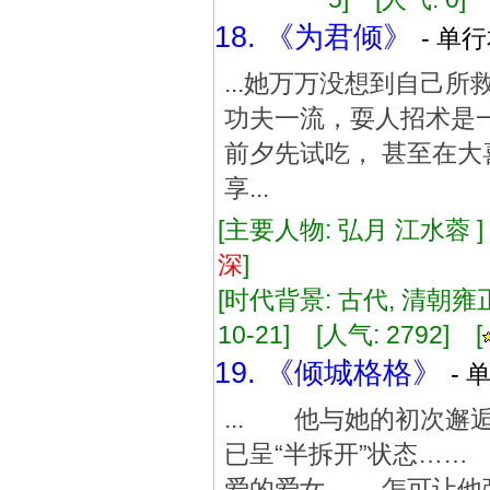
18. 《为君倾》
- 单行
...她万万没想到自己
功夫一流，耍人招术是
前夕先试吃， 甚至在大
享...
[主要人物: 弘月 江水蓉 
深
]
[时代背景: 古代, 清朝雍正年
10-21] [人气: 2792] [
19. 《倾城格格》
- 
... 他与她的初次邂
已呈“半拆开”状态…
爱的爱女 怎可让他强