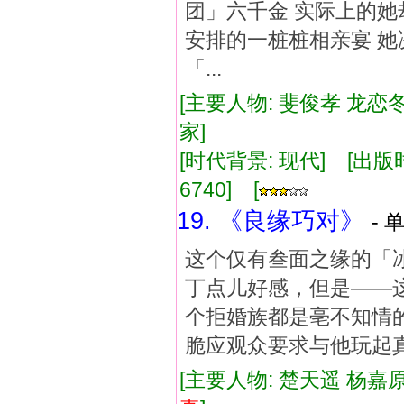
团」六千金 实际上的她
安排的一桩桩相亲宴 她
「...
[主要人物: 斐俊孝 龙恋冬
家]
[时代背景: 现代] [出版时间:
6740] [
19. 《良缘巧对》
- 
这个仅有叁面之缘的「
丁点儿好感，但是——
个拒婚族都是亳不知情
脆应观众要求与他玩起
[主要人物: 楚天遥 杨嘉原