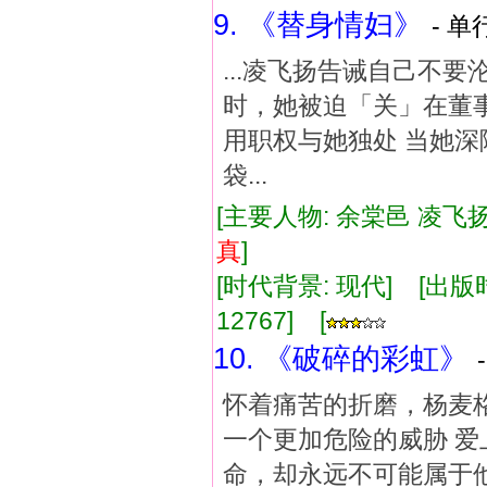
9. 《替身情妇》
- 单
...凌飞扬告诫自己不
时，她被迫「关」在董事
用职权与她独处 当她深
袋...
[主要人物: 余棠邑 凌飞扬
真
]
[时代背景: 现代] [出版时间:
12767] [
10. 《破碎的彩虹》
怀着痛苦的折磨，杨麦
一个更加危险的威胁 爱
命，却永远不可能属于他