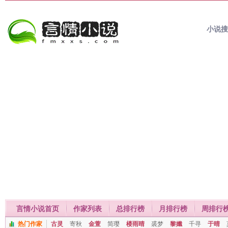
小说
言情小说首页
作家列表
总排行榜
月排行榜
周排行
热门作家
古灵
寄秋
金萱
简璎
楼雨晴
裘梦
黎孅
千寻
于晴