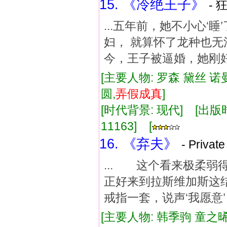
15. 《冷绝王子》
- 
...五年前，她不小心‘
妇， 就算怀了龙种也无
今，王子被逼婚，她刚好
[主要人物: 罗森 黛丝 诺
圆,
弄假成真
]
[时代背景: 现代] [出版时间:
11163] [
16. 《弃夫》
- Priva
... 这个看来极
正好来到拉斯维加斯
戒指一套，说声‘我愿
[主要人物: 韩季驹 童之晞