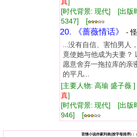
真
]
[时代背景: 现代] [出版时间:
5347] [
20. 《蔷薇情话》
- 
...没有自信、害怕男
竟使她与他成为夫妻？ 
愿意舍弃一拖拉库的亲
的平凡...
[主要人物: 高瑜 盛子薇 
真
]
[时代背景: 现代] [出版时间:
946] [
言情小说作家列表(按字母排序)：