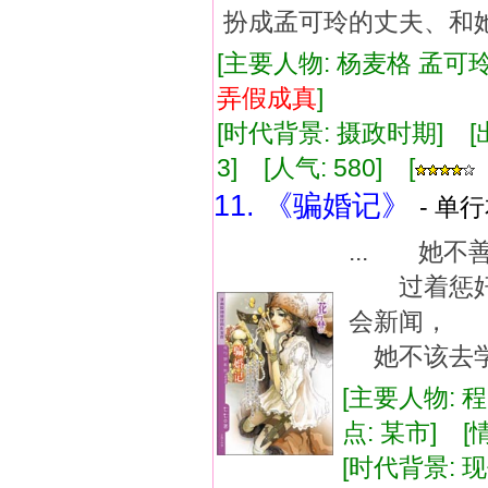
扮成孟可玲的丈夫、和
[主要人物: 杨麦格 孟可玲
弄假成真
]
[时代背景: 摄政时期] [出版
3] [人气: 580] [
11. 《骗婚记》
- 单行
... 她
过着惩奸
会新闻， 
她不该去学
[主要人物: 
点: 某市] 
[时代背景: 现代