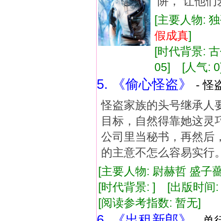
阱， 让他们
[主要人物: 独
假成真
]
[时代背景: 古代
05] [人气: 0
5. 《偷心怪盗》
- 怪
怪盗家族的头号继承人
目标，自然得靠她这灵
公司里当秘书，再然后
的主意不怎么容易实行
[主要人物: 尉赫哲 盛子薔
[时代背景: ] [出版时间: 1
[阅读参考指数: 暂无]
6. 《出租新郎》
- 单