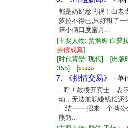
都是奶奶惹的祸！白老
萝拉不得已,只好租了一
陪小俩口度蜜月…
[主要人物: 贾詹姆 白萝拉
弄假成真
]
[时代背景: 现代] [出版时间:
355] [
7. 《挑情交易》
- 单
...呼！教授开宾士，
动，无法兼职赚钱偿还父
一结—— 招来一个拗公
熊熊...