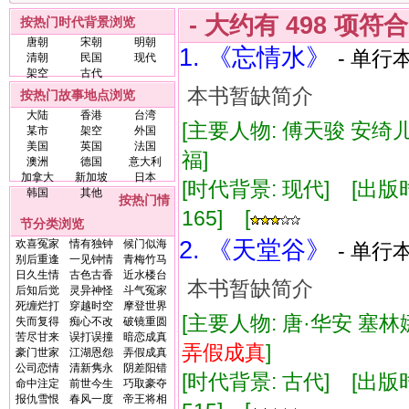
- 大约有
498
项符
按热门时代背景浏览
唐朝
宋朝
明朝
1. 《忘情水》
- 单行本
清朝
民国
现代
架空
古代
本书暂缺简介
按热门故事地点浏览
大陆
香港
台湾
[主要人物: 傅天骏 安绮儿
某市
架空
外国
美国
英国
法国
福]
澳洲
德国
意大利
加拿大
新加坡
日本
[时代背景: 现代] [出版时间:
韩国
其他
按热门情
165] [
节分类浏览
2. 《天堂谷》
欢喜冤家
情有独钟
候门似海
- 单行本
别后重逢
一见钟情
青梅竹马
日久生情
古色古香
近水楼台
本书暂缺简介
后知后觉
灵异神怪
斗气冤家
死缠烂打
穿越时空
摩登世界
[主要人物: 唐·华安 塞林
失而复得
痴心不改
破镜重圆
苦尽甘来
误打误撞
暗恋成真
弄假成真
]
豪门世家
江湖恩怨
弄假成真
公司恋情
清新隽永
阴差阳错
[时代背景: 古代] [出版时间:
命中注定
前世今生
巧取豪夺
报仇雪恨
春风一度
帝王将相