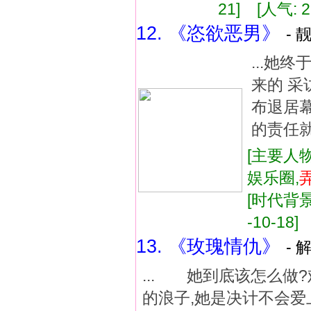
21] [人气: 2
12. 《恣欲恶男》
- 
...她
来的 
布退居
的责任就
[主要人物
娱乐圈,
[时代背景:
-10-18]
13. 《玫瑰情仇》
- 
... 她到底该怎么做
的浪子,她是决计不会爱