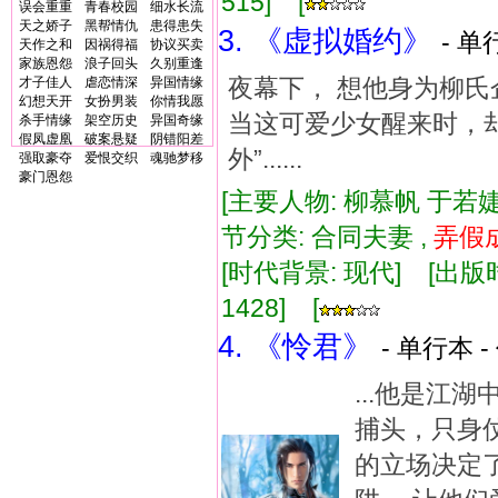
515] [
误会重重
青春校园
细水长流
天之娇子
黑帮情仇
患得患失
3. 《虚拟婚约》
- 单
天作之和
因祸得福
协议买卖
家族恩怨
浪子回头
久别重逢
夜幕下， 想他身为柳氏企业
才子佳人
虐恋情深
异国情缘
幻想天开
女扮男装
你情我愿
当这可爱少女醒来时，却
杀手情缘
架空历史
异国奇缘
假凤虚凰
破案悬疑
阴错阳差
外”......
强取豪夺
爱恨交织
魂驰梦移
豪门恩怨
[主要人物: 柳慕帆 于若婕
节分类: 合同夫妻 ,
弄假
[时代背景: 现代] [出版时间:
1428] [
4. 《怜君》
- 单行本 -
...他是江
捕头，只身
的立场决定