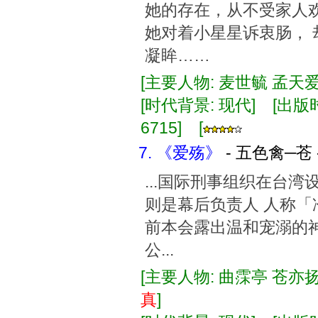
她的存在，从不受家人欢
她对着小星星诉衷肠，
凝眸……
[主要人物: 麦世毓 孟天爱
[时代背景: 现代] [出版时间:
6715] [
7. 《爱殇》
- 五色禽─苍 
...国际刑事组织在台
则是幕后负责人 人称「
前本会露出温和宠溺的神
公...
[主要人物: 曲霂亭 苍亦扬(
真
]