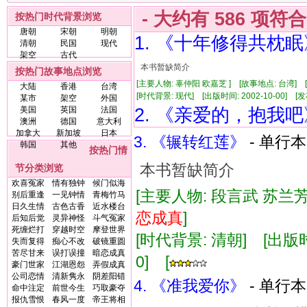
- 大约有
586
项符
按热门时代背景浏览
唐朝
宋朝
明朝
1. 《十年修得共枕眠
清朝
民国
现代
架空
古代
本书暂缺简介
按热门故事地点浏览
[主要人物: 辜仲阳 欧嘉芝 ] [故事地点: 台湾]
大陆
香港
台湾
[时代背景: 现代] [出版时间: 2002-10-00] [发布
某市
架空
外国
美国
英国
法国
2. 《亲爱的，抱我吧
澳洲
德国
意大利
加拿大
新加坡
日本
3. 《辗转红莲》
- 单行本
韩国
其他
按热门情
本书暂缺简介
节分类浏览
欢喜冤家
情有独钟
候门似海
[主要人物: 段言武 苏兰芳
别后重逢
一见钟情
青梅竹马
日久生情
古色古香
近水楼台
恋
成真
]
后知后觉
灵异神怪
斗气冤家
死缠烂打
穿越时空
摩登世界
[时代背景: 清朝] [出版时间:
失而复得
痴心不改
破镜重圆
苦尽甘来
误打误撞
暗恋成真
0] [
豪门世家
江湖恩怨
弄假成真
公司恋情
清新隽永
阴差阳错
4. 《准我爱你》
- 单行本
命中注定
前世今生
巧取豪夺
报仇雪恨
春风一度
帝王将相