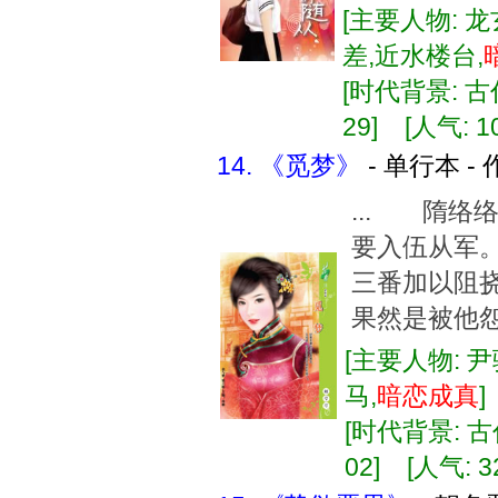
[主要人物: 龙
差,近水楼台,
[时代背景: 古代
29] [人气: 1
14. 《觅梦》
- 单行本 -
... 隋络
要入伍从军
三番加以阻
果然是被他怨
[主要人物: 尹
马,
暗恋
成真
[时代背景: 古代
02] [人气: 3