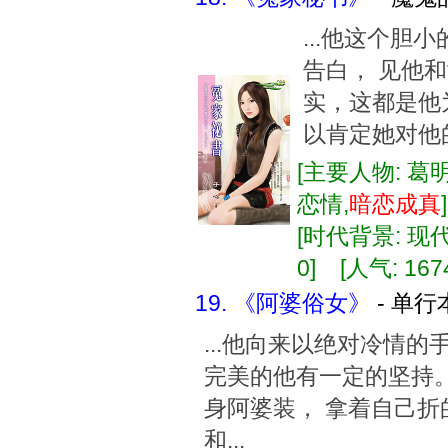
...他这个胆
告白， 见他
实，这都是他
以肯定她对他的
[主要人物: 葛
恋情,
暗恋
成真
[时代背景: 现代]
0] [人气: 167
19. 《阿婆俗女》
- 单行
...他向来以绝对冷情
完美的他有一定的坚持。
身阿婆装， 拿着自己折
和...