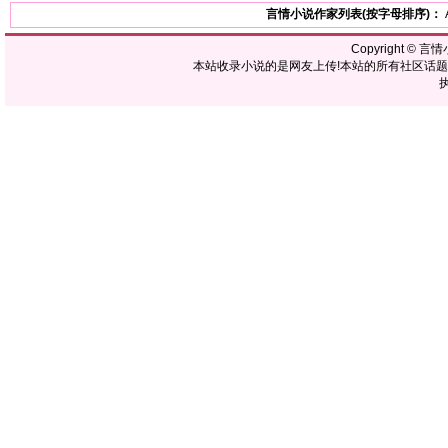
言情小说作家列表(按字母排序)：
Copyright ©
言情
本站收录小说的是网友上传!本站的所有社区话
执