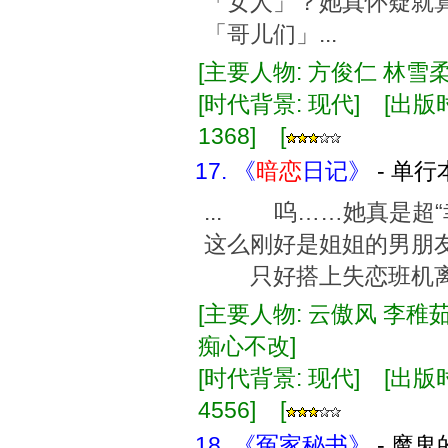
「女人」？她真怀疑就
「哥儿们」...
[主要人物: 方俊仁 林雪柔
[时代背景: 现代] [出版时间:
1368] [
17. 《
暗恋
日记》
- 单行
... 呜……她真是超
这么刚好是姐姐的男朋
只好搭上失恋班机离开
[主要人物: 云傲风 李稚茹
痴心不改]
[时代背景: 现代] [出版时间:
4556] [
18. 《冤家秘书》
- 魔鬼