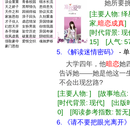
她所要挑战
误会重重
青春校园
细水长流
天之娇子
黑帮情仇
患得患失
天作之和
因祸得福
协议买卖
[主要人物: 绎
家族恩怨
浪子回头
久别重逢
才子佳人
虐恋情深
异国情缘
家,
暗恋
成真
幻想天开
女扮男装
你情我愿
[时代背景: 现代
杀手情缘
架空历史
异国奇缘
假凤虚凰
破案悬疑
阴错阳差
15] [人气: 5
强取豪夺
爱恨交织
魂驰梦移
豪门恩怨
5. 《解读迷情密码》
- 
大学四年，他
暗恋
她
告诉她——她是他这一
不会出现岔路?
[主要人物: ] [故事地点
[时代背景: 现代] [出版时间:
0] [阅读参考指数: 暂无
6. 《请不要把眼光离开