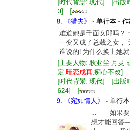
[时代背景: 现代] [出版时间:
0] [
8. 《猎夫》
- 单行本 - 
难道她是千面女郎吗？ 
一变又成了总裁之女， 
谁说的! 为什么换上她
[主要人物: 耿亚尘 月灵 
定,
暗恋
成真
,痴心不改]
[时代背景: 现代] [出版时间:
624] [
9. 《宛如情人》
- 单行本
... 如
想才能回答