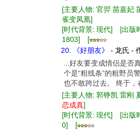
[主要人物: 官羿 苗嘉妃 
雀变凤凰]
[时代背景: 现代] [出版时间:
1803] [
20. 《好朋友》
- 龙氏 -
...好友要变成情侣是否
个是“粗线条”的粗野员
也不敢跨过去。 终于，
[主要人物: 郭铮凯 雷刚 
恋
成真
]
[时代背景: 现代] [出版时间:
0] [