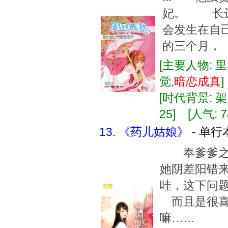
妃。 长
会发生在自
的三个月，
[主要人物: 
觉,
暗恋
成真
[时代背景: 架空
25] [人气: 7
13. 《药儿姑娘》
- 单行
奉爹爹之
她阴差阳错
哇，这下问
而且是很喜
嘛……