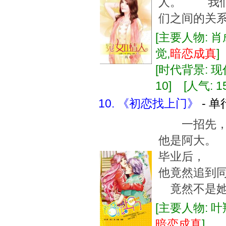
人。 我们
们之间的关系
[主要人物: 肖
觉,
暗恋
成真
[时代背景: 现代
10] [人气: 1
10. 《初恋找上门》
- 单
一招先，
他是阿大。
毕业后，
他竟然追到
竟然不是她
[主要人物: 叶
暗恋
成真
]