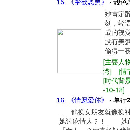
15. 《挚欲恶男》
- 靓色
她肯定醉
刻，轻
成的视
没有美
偷得一
[主要人物
湾] [情
[时代背景:
-10-18]
16. 《情愿爱你》
- 单行
... 他换女朋友就像
她讨论情人？！ 她的