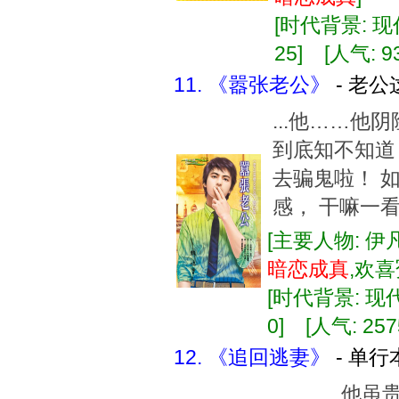
[时代背景: 现代
25] [人气: 9
11. 《嚣张老公》
- 老公
...他……
到底知不知道
去骗鬼啦！ 
感， 干嘛一看
[主要人物: 伊
暗恋
成真
,欢
[时代背景: 现代]
0] [人气: 257
12. 《追回逃妻》
- 单行
... 他