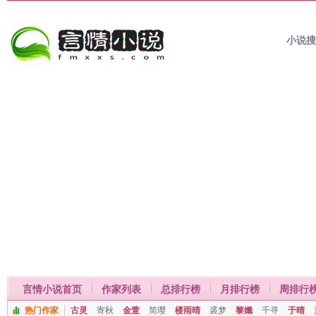
小说
言情小说首页
作家列表
总排行榜
月排行榜
周排行
热门作家
古灵
寄秋
金萱
简璎
楼雨晴
裘梦
黎孅
千寻
于晴