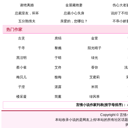
谢绝离婚
金屋藏艳妻
伤心大老
总裁室友，坏坏
总裁小心失身
说好了不结
五分熟情夫
亲爱的，您哪位？
不乖小娇
热门作家
古灵
席绢
金萱
千寻
黎孅
阳光晴子
黑洁明
于晴
绿光
蔡小雀
艾佟
香弥
浅
梅贝儿
馥梅
艾蜜莉
子澄
湛露
米琪
楼采凝
简薰
绿风筝
言情小说作家列表(按字母排序)：
Copyright ©
言情
本站收录小说的是网友上传!本站的所有社区话
执