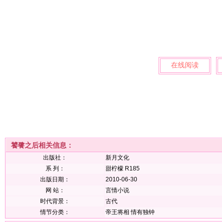
在线阅读
饕餮之后相关信息：
出版社：
新月文化
系 列：
甜柠檬 R185
出版日期：
2010-06-30
网 站：
言情小说
时代背景：
古代
情节分类：
帝王将相
情有独钟