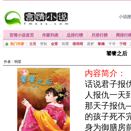
小说
言情小说首页
作家列表
总排行榜
月排行榜
周排行
热门作家
古灵
寄秋
金萱
简璎
楼雨晴
裘梦
黎孅
千寻
于晴
饕餮之后
作者：
明星
内容简介：
话说君子报
人报仇一天
那天子报仇
的孩子死不
身为御膳房