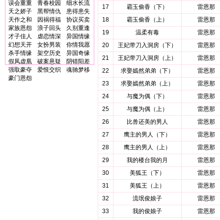
误会重重
青春校园
细水长流
17
霸玉偷香（下）
雷恩那
天之娇子
黑帮情仇
患得患失
天作之和
因祸得福
协议买卖
18
霸玉偷香（上）
雷恩那
家族恩怨
浪子回头
久别重逢
19
温柔有毒
雷恩那
才子佳人
虐恋情深
异国情缘
幻想天开
女扮男装
你情我愿
20
王妃带刀入洞房（下）
雷恩那
杀手情缘
架空历史
异国奇缘
21
王妃带刀入洞房（上）
雷恩那
假凤虚凰
破案悬疑
阴错阳差
强取豪夺
爱恨交织
魂驰梦移
22
求娶嫣然弟弟（下）
雷恩那
豪门恩怨
23
求娶嫣然弟弟（上）
雷恩那
24
与魔为偶（下）
雷恩那
25
与魔为偶（上）
雷恩那
26
比兽还美的男人
雷恩那
27
鹰主的男人（下）
雷恩那
28
鹰主的男人（上）
雷恩那
29
我的楼台我的月
雷恩那
30
美狐王（下）
雷恩那
31
美狐王（上）
雷恩那
32
流氓俊娘子
雷恩那
33
我的俊娘子
雷恩那