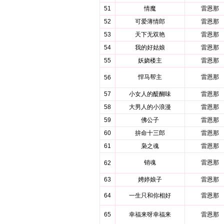
51
情魔
雷恩那
52
可爱薄情郎
雷恩那
53
天下无双艳
雷恩那
54
我的好姑娘
雷恩那
55
妖娆楼主
雷恩那
悍马帮主
雷恩那
56
57
小女人的醍醐味
雷恩那
58
大男人的小浪漫
雷恩那
59
佛公子
雷恩那
60
拚命十三郎
雷恩那
61
枭之魂
雷恩那
销魂
雷恩那
62
63
娉婷娘子
雷恩那
64
一生只和你相好
雷恩那
65
幸福来呀幸福来
雷恩那