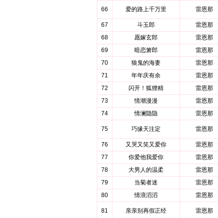
66
爱的路上千万里
雷恩那
67
斗玉郎
雷恩那
68
愿嫁玄郎
雷恩那
69
暗恋箫郎
雷恩那
70
狼鬼的海妻
雷恩那
71
年年庆有余
雷恩那
72
闪开！狐狸精
雷恩那
73
情潮漫漫
雷恩那
74
情澜隐隐
雷恩那
75
巧缘天注定
雷恩那
76
又哭又笑又爱你
雷恩那
77
你爱他我爱你
雷恩那
78
大男人的温柔
雷恩那
79
当菊者迷
雷恩那
80
情浪滔滔
雷恩那
81
亲亲别再假正经
雷恩那