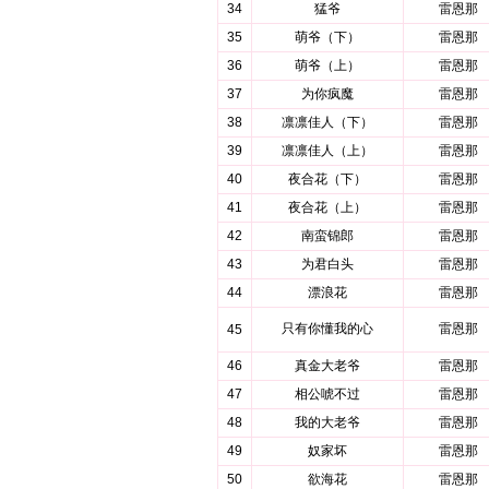
34
猛爷
雷恩那
35
萌爷（下）
雷恩那
36
萌爷（上）
雷恩那
37
为你疯魔
雷恩那
38
凛凛佳人（下）
雷恩那
39
凛凛佳人（上）
雷恩那
40
夜合花（下）
雷恩那
41
夜合花（上）
雷恩那
42
南蛮锦郎
雷恩那
43
为君白头
雷恩那
44
漂浪花
雷恩那
只有你懂我的心
雷恩那
45
46
真金大老爷
雷恩那
47
相公唬不过
雷恩那
48
我的大老爷
雷恩那
49
奴家坏
雷恩那
50
欲海花
雷恩那